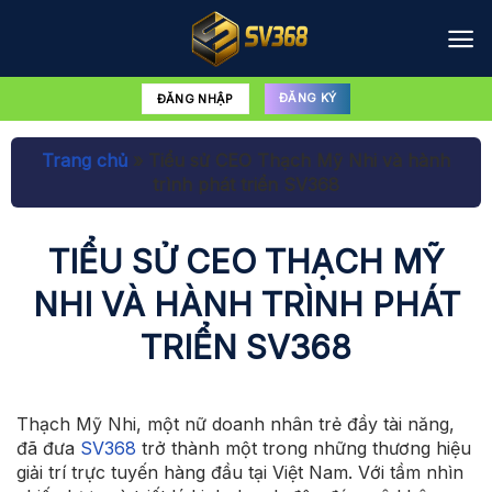
Bỏ
qua
nội
dung
ĐĂNG KÝ
ĐĂNG NHẬP
Trang chủ
»
Tiểu sử CEO Thạch Mỹ Nhi và hành
trình phát triển SV368
TIỂU SỬ CEO THẠCH MỸ
NHI VÀ HÀNH TRÌNH PHÁT
TRIỂN SV368
Thạch Mỹ Nhi, một nữ doanh nhân trẻ đầy tài năng,
đã đưa
SV368
trở thành một trong những thương hiệu
giải trí trực tuyến hàng đầu tại Việt Nam. Với tầm nhìn