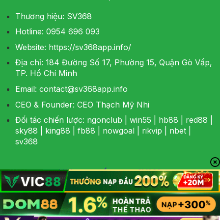
Thương hiệu: SV368
Hotline: 0954 696 093
Website:
https://sv368app.info/
Địa chỉ: 184 Đường Số 17, Phường 15, Quận Gò Vấp,
TP. Hồ Chí Minh
Email:
contact@sv368app.info
CEO & Founder: CEO Thạch Mỹ Nhi
Đối tác chiến lược:
ngonclub
|
win55
|
hb88
|
red88
|
sky88
|
king88
|
fb88
|
nowgoal
|
rikvip
|
nbet
|
sv368
Nhà cung cấp game SV368