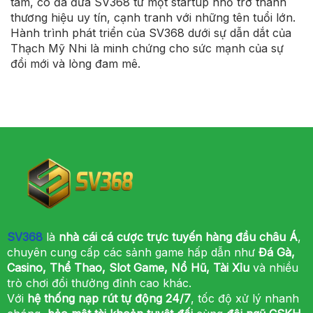
tâm, cô đã đưa SV368 từ một startup nhỏ trở thành
thương hiệu uy tín, cạnh tranh với những tên tuổi lớn.
Hành trình phát triển của SV368 dưới sự dẫn dắt của
Thạch Mỹ Nhi là minh chứng cho sức mạnh của sự
đổi mới và lòng đam mê.
SV368
là
nhà cái cá cược trực tuyến hàng đầu châu Á
,
chuyên cung cấp các sảnh game hấp dẫn như
Đá Gà,
Casino, Thể Thao, Slot Game, Nổ Hũ, Tài Xỉu
và nhiều
trò chơi đổi thưởng đỉnh cao khác.
Với
hệ thống nạp rút tự động 24/7
, tốc độ xử lý nhanh