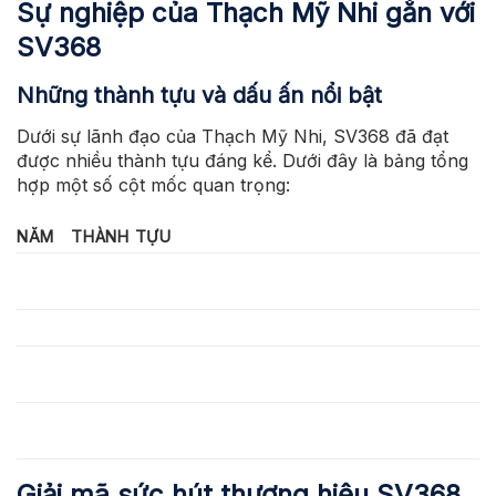
Sự nghiệp của Thạch Mỹ Nhi gắn với
SV368
Những thành tựu và dấu ấn nổi bật
Dưới sự lãnh đạo của Thạch Mỹ Nhi, SV368 đã đạt
được nhiều thành tựu đáng kể. Dưới đây là bảng tổng
hợp một số cột mốc quan trọng:
NĂM
THÀNH TỰU
Ra mắt SV368 với hơn 10.000 người dùng trong 6
2018
tháng đầu.
2020
Phát triển ứng dụng di động, đạt 1 triệu lượt tải.
Tích hợp công nghệ blockchain, tăng 30% mức độ tin
2022
cậy của người dùng.
Đạt 5 triệu người dùng tại Việt Nam, mở rộng sang thị
2024
trường Thái Lan.
Giải mã sức hút thương hiệu SV368