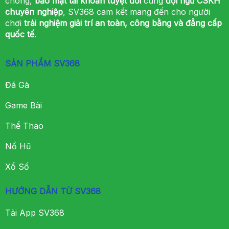
chóng,
bảo mật tài khoản tuyệt đối
cùng
đội ngũ CSKH
chuyên nghiệp
, SV368 cam kết mang đến cho người
chơi
trải nghiệm giải trí an toàn, công bằng và đẳng cấp
quốc tế
.
SẢN PHẨM SV368
Đá Gà
Game Bài
Thể Thao
Nổ Hũ
Xổ Số
HƯỚNG DẪN TỪ SV368
Tải App SV368