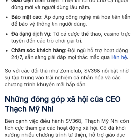
Giao diện thân thiện
: Thiết kế tối ưu cho cả người
dùng mới và người dùng lâu năm.
Bảo mật cao
: Áp dụng công nghệ mã hóa tiên tiến
để bảo vệ thông tin người dùng.
Đa dạng dịch vụ
: Từ cá cược thể thao, casino trực
tuyến đến các trò chơi giải trí.
Chăm sóc khách hàng
: Đội ngũ hỗ trợ hoạt động
24/7, sẵn sàng giải đáp mọi thắc mắc qua
liên hệ
.
So với các đối thủ như Zomclub, SV368 nổi bật nhờ
sự tập trung vào trải nghiệm cá nhân hóa và các
chương trình khuyến mãi hấp dẫn.
Những đóng góp xã hội của CEO
Thạch Mỹ Nhi
Bên cạnh việc điều hành SV368, Thạch Mỹ Nhi còn
tích cực tham gia các hoạt động xã hội. Cô đã khởi
xướng nhiều chương trình từ thiện, hỗ trợ giáo dục