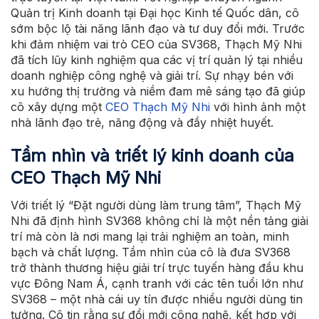
Quản trị Kinh doanh tại Đại học Kinh tế Quốc dân, cô
sớm bộc lộ tài năng lãnh đạo và tư duy đổi mới. Trước
khi đảm nhiệm vai trò CEO của SV368, Thạch Mỹ Nhi
đã tích lũy kinh nghiệm qua các vị trí quản lý tại nhiều
doanh nghiệp công nghệ và giải trí. Sự nhạy bén với
xu hướng thị trường và niềm đam mê sáng tạo đã giúp
cô xây dựng một
CEO Thạch Mỹ Nhi
với hình ảnh một
nhà lãnh đạo trẻ, năng động và đầy nhiệt huyết.
Tầm nhìn và triết lý kinh doanh của
CEO Thạch Mỹ Nhi
Với triết lý “Đặt người dùng làm trung tâm”, Thạch Mỹ
Nhi đã định hình SV368 không chỉ là một nền tảng giải
trí mà còn là nơi mang lại trải nghiệm an toàn, minh
bạch và chất lượng. Tầm nhìn của cô là đưa SV368
trở thành thương hiệu giải trí trực tuyến hàng đầu khu
vực Đông Nam Á, cạnh tranh với các tên tuổi lớn như
SV368 – một nhà cái uy tín được nhiều người dùng tin
tưởng. Cô tin rằng sự đổi mới công nghệ, kết hợp với