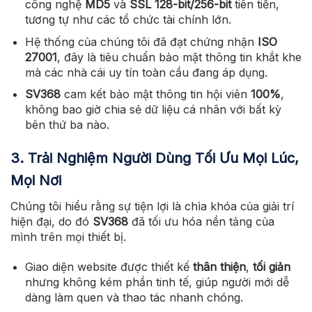
công nghệ
MD5
và
SSL 128-bit/256-bit
tiên tiến,
tương tự như các tổ chức tài chính lớn.
Hệ thống của chúng tôi đã đạt chứng nhận
ISO
27001
, đây là tiêu chuẩn bảo mật thông tin khắt khe
mà các nhà cái uy tín toàn cầu đang áp dụng.
SV368
cam kết bảo mật thông tin hội viên
100%
,
không bao giờ chia sẻ dữ liệu cá nhân với bất kỳ
bên thứ ba nào.
3. Trải Nghiệm Người Dùng Tối Ưu Mọi Lúc,
Mọi Nơi
Chúng tôi hiểu rằng sự tiện lợi là chìa khóa của giải trí
hiện đại, do đó
SV368
đã tối ưu hóa nền tảng của
mình trên mọi thiết bị.
Giao diện website được thiết kế
thân thiện
,
tối giản
nhưng không kém phần tinh tế, giúp người mới dễ
dàng làm quen và thao tác nhanh chóng.