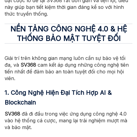
đặt cược lô đề tại SV368 rất đơn giản và tiện lợi, điều
này giúp bạn tiết kiệm thời gian đáng kể so với hình
thức truyền thống.
NỀN TẢNG CÔNG NGHỆ 4.0 & HỆ
THỐNG BẢO MẬT TUYỆT ĐỐI
Giải trí trên không gian mạng luôn cần sự bảo vệ tối
đa, và
SV368
cam kết áp dụng những công nghệ tiên
tiến nhất để đảm bảo an toàn tuyệt đối cho mọi hội
viên.
1. Công Nghệ Hiện Đại Tích Hợp AI &
Blockchain
SV368
đã đi đầu trong việc ứng dụng công nghệ 4.0
vào hệ thống cá cược, mang lại trải nghiệm mượt mà
và bảo mật.