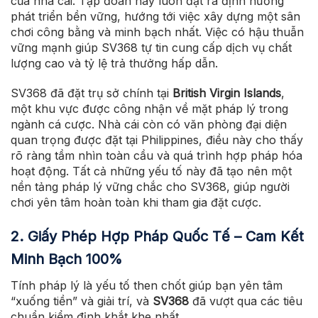
của nhà cái. Tập đoàn này luôn đặt ra định hướng
phát triển bền vững, hướng tới việc xây dựng một sân
chơi công bằng và minh bạch nhất. Việc có hậu thuẫn
vững mạnh giúp SV368 tự tin cung cấp dịch vụ chất
lượng cao và tỷ lệ trả thưởng hấp dẫn.
SV368 đã đặt trụ sở chính tại
British Virgin Islands
,
một khu vực được công nhận về mặt pháp lý trong
ngành cá cược. Nhà cái còn có văn phòng đại diện
quan trọng được đặt tại Philippines, điều này cho thấy
rõ ràng tầm nhìn toàn cầu và quá trình hợp pháp hóa
hoạt động. Tất cả những yếu tố này đã tạo nên một
nền tảng pháp lý vững chắc cho SV368, giúp người
chơi yên tâm hoàn toàn khi tham gia đặt cược.
2. Giấy Phép Hợp Pháp Quốc Tế – Cam Kết
Minh Bạch 100%
Tính pháp lý là yếu tố then chốt giúp bạn yên tâm
“xuống tiền” và giải trí, và
SV368
đã vượt qua các tiêu
chuẩn kiểm định khắt khe nhất.