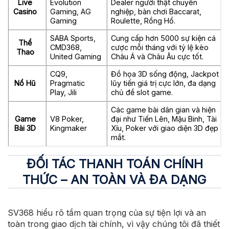
Live
Evolution
Dealer người thật chuyên
Casino
Gaming, AG
nghiệp, bàn chơi Baccarat,
Gaming
Roulette, Rồng Hổ.
SABA Sports,
Cung cấp hơn 5000 sự kiện cá
Thể
CMD368,
cược mỗi tháng với tỷ lệ kèo
Thao
United Gaming
Châu Á và Châu Âu cực tốt.
CQ9,
Đồ họa 3D sống động, Jackpot
Nổ Hũ
Pragmatic
lũy tiến giá trị cực lớn, đa dạng
Play, Jili
chủ đề slot game.
Các game bài dân gian và hiện
Game
V8 Poker,
đại như Tiến Lên, Mậu Binh, Tài
Bài 3D
Kingmaker
Xỉu, Poker với giao diện 3D đẹp
mắt.
ĐỐI TÁC THANH TOÁN CHÍNH
THỨC – AN TOÀN VÀ ĐA DẠNG
SV368 hiểu rõ tầm quan trọng của sự tiện lợi và an
toàn trong giao dịch tài chính, vì vậy chúng tôi đã thiết