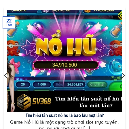
22
Th8
Tìm hiểu tần suất nổ hũ là bao lâu một lần?
Game Nổ Hũ là một dạng trò chơi slot trực tuyến,
nơi người chơi quay [...]