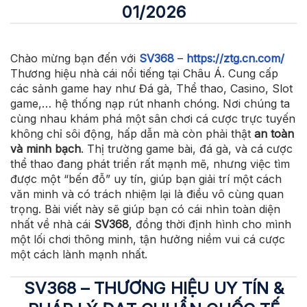
01/2026
Chào mừng bạn đến với
SV368
–
https://ztg.cn.com/
Thương hiệu nhà cái nổi tiếng tại Châu Á. Cung cấp
các sảnh game hay như Đá gà, Thể thao, Casino, Slot
game,… hệ thống nạp rút nhanh chóng. Nơi chúng ta
cùng nhau khám phá một sân chơi cá cược trực tuyến
không chỉ sôi động, hấp dẫn mà còn phải thật
an toàn
và minh bạch
. Thị trường game bài, đá gà, và cá cược
thể thao đang phát triển rất mạnh mẽ, nhưng việc tìm
được một “bến đỗ” uy tín, giúp bạn giải trí một cách
văn minh và có trách nhiệm lại là điều vô cùng quan
trọng. Bài viết này sẽ giúp bạn có cái nhìn toàn diện
nhất về nhà cái
SV368
, đồng thời định hình cho mình
một lối chơi thông minh, tận hưởng niềm vui cá cược
một cách lành mạnh nhất.
SV368 – THƯƠNG HIỆU UY TÍN &