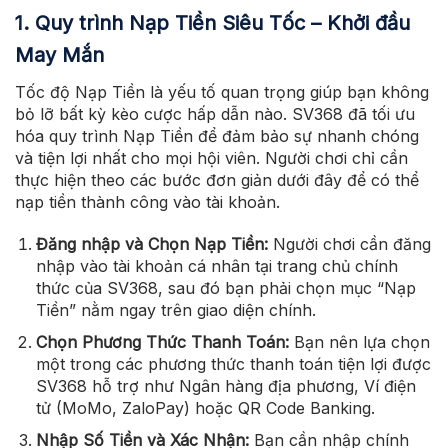
1. Quy trình Nạp Tiền Siêu Tốc – Khởi đầu
May Mắn
Tốc độ Nạp Tiền là yếu tố quan trọng giúp bạn không
bỏ lỡ bất kỳ kèo cược hấp dẫn nào. SV368 đã tối ưu
hóa quy trình Nạp Tiền để đảm bảo sự nhanh chóng
và tiện lợi nhất cho mọi hội viên. Người chơi chỉ cần
thực hiện theo các bước đơn giản dưới đây để có thể
nạp tiền thành công vào tài khoản.
Đăng nhập và Chọn Nạp Tiền:
Người chơi cần đăng
nhập vào tài khoản cá nhân tại trang chủ chính
thức của SV368, sau đó bạn phải chọn mục “Nạp
Tiền” nằm ngay trên giao diện chính.
Chọn Phương Thức Thanh Toán:
Bạn nên lựa chọn
một trong các phương thức thanh toán tiện lợi được
SV368 hỗ trợ như Ngân hàng địa phương, Ví điện
tử (MoMo, ZaloPay) hoặc QR Code Banking.
Nhập Số Tiền và Xác Nhận:
Bạn cần nhập chính