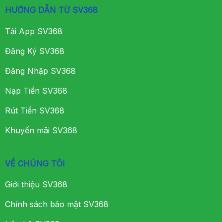
HƯỚNG DẪN TỪ SV368
Tải App SV368
Đăng Ký SV368
Đăng Nhập SV368
Nạp Tiền SV368
Rút Tiền SV368
Khuyến mãi SV368
VỀ CHÚNG TÔI
Giới thiệu SV368
Chính sách bảo mật SV368