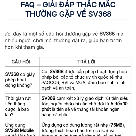
FAQ – GIẢI ĐÁP THẮC MẮC
THƯỜNG GẶP VỀ SV368
ưới đây là một số câu hỏi thường gặp về
SV368
mà
nhiều người chơi mới thường đặt ra, giúp bạn tự tin
hơn khi tham gia.
CÂU HỎI
TRẢ LỜI
Có,
SV368
được cấp phép hoạt động hợp
SV368
có giấy
pháp bởi các tổ chức uy tín quốc tế như
phép hoạt
PAGCOR, BVI và MGA, đảm bảo tính minh
động không?
bạch và an toàn.
Thời gian rút
SV368
cam kết xử lý giao dịch rút tiền siêu
tiền thắng
tốc, người chơi chỉ cần chờ đợi từ
5 đến 10
cược là bao
phút
là tiền sẽ về thẳng tài khoản ngân
lâu?
hàng cá nhân.
Ứng dụng
Ứng dụng có dung lượng rất nhẹ (
75MB
),
SV368 Mobile
tương thích hoàn hảo trên cả iOS và
có dễ tải và sử
Android, giúp bạn dễ dàng tải về và trải