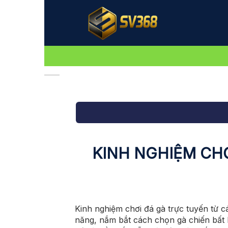
Bỏ
qua
nội
dung
KINH NGHIỆM CHƠ
Kinh nghiệm chơi đá gà trực tuyến từ c
năng, nắm bắt cách chọn gà chiến bất b