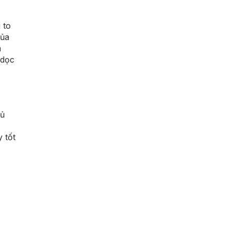
 to
của
m
 dọc
hủ
 tốt