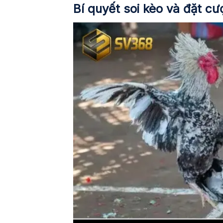
Bí quyết soi kèo và đặt cư