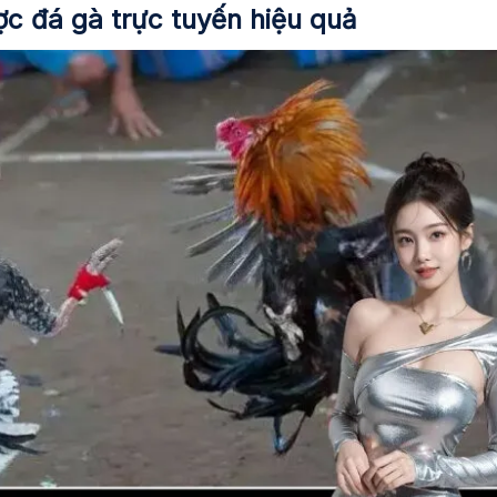
ợc đá gà trực tuyến hiệu quả