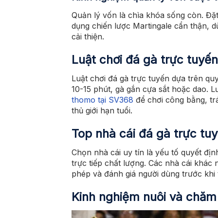
Quản lý vốn là chìa khóa sống còn. Đặ
dụng chiến lược Martingale cẩn thận, dừ
cải thiện.
Luật chơi đá gà trực tuyế
Luật chơi đá gà trực tuyến dựa trên qu
10-15 phút, gà gắn cựa sắt hoặc dao. Lư
thomo tại SV368
để chơi công bằng, tr
thủ giới hạn tuổi.
Top nhà cái đá gà trực tuy
Chọn nhà cái uy tín là yếu tố quyết địn
trực tiếp chất lượng. Các nhà cái khá
phép và đánh giá người dùng trước khi 
Kinh nghiệm nuôi và chăm