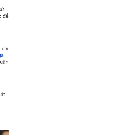
Sử
c để
 dài
gà
tuân
hát